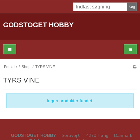
Søg
GODSTOGET HOBBY
Forside
/
Shop
/
TYRS VINE
TYRS VINE
Ingen produkter fundet.
GODSTOGET HOBBY
Sorøvej 6
4270 Høng
Danmark