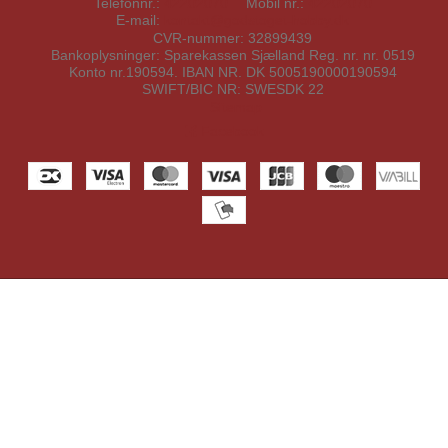
Telefonnr.
:
42202070
Mobil nr.
:
42202070
E-mail
:
kontakt@godstoget-hobby.dk
CVR-nummer
:
32899439
Bankoplysninger
:
Sparekassen Sjælland Reg. nr. nr. 0519
Konto nr.190594. IBAN NR. DK 5005190000190594
SWIFT/BIC NR: SWESDK 22
Sitemap
Facebook