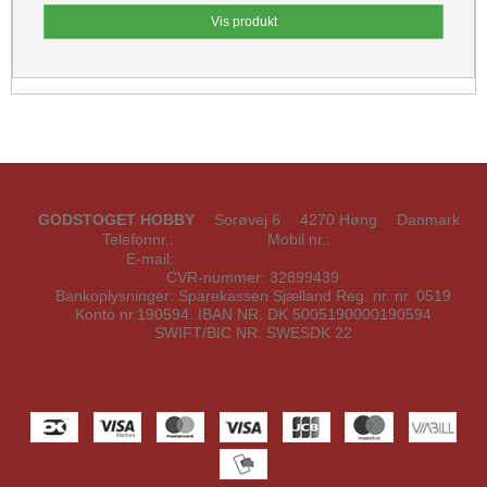
Vis produkt
GODSTOGET HOBBY
Sorøvej 6
4270 Høng
Danmark
Telefonnr.
:
42202070
Mobil nr.
:
42202070
E-mail
:
kontakt@godstoget-hobby.dk
CVR-nummer
:
32899439
Bankoplysninger
:
Sparekassen Sjælland Reg. nr. nr. 0519
Konto nr.190594. IBAN NR. DK 5005190000190594
SWIFT/BIC NR: SWESDK 22
Sitemap
Facebook