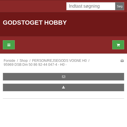
Søg
GODSTOGET HOBBY
Forside
/
Shop
/
PERSON/REJSEGODS VOGNE H0
/
95969 DSB Dm 50 86 92-44 047-4 - H0 -