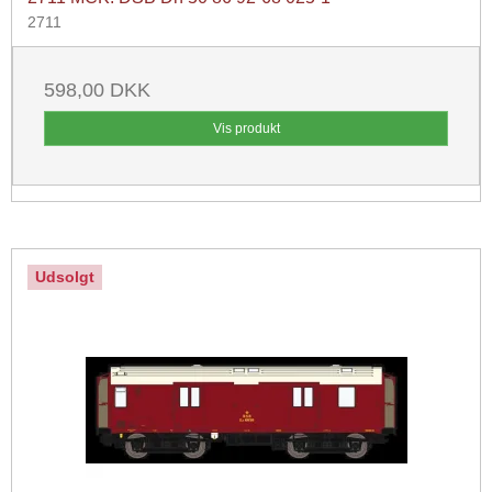
2711
598,00 DKK
Vis produkt
Udsolgt