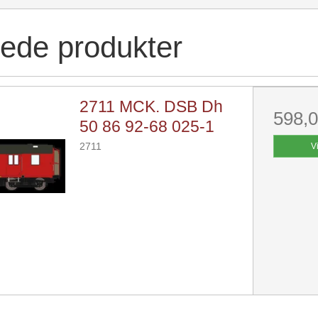
rede produkter
2711 MCK. DSB Dh
598,
50 86 92-68 025-1
2711
V