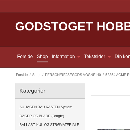
GODSTOGET HOB
Forside
Shop
Information
Tekstsider
Din kon
Forside
/
Shop
/
PERSON/REJSEGODS VOGNE H0
/
52354 ACME Rej
Kategorier
AUHAGEN BAU KASTEN System
BØGER OG BLADE (Brugte)
BALLAST, KUL OG STRØMATERIALE