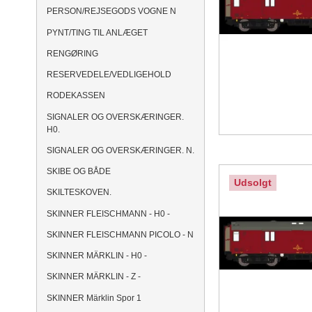
PERSON/REJSEGODS VOGNE N
PYNT/TING TIL ANLÆGET
RENGØRING
RESERVEDELE/VEDLIGEHOLD
RODEKASSEN
SIGNALER OG OVERSKÆRINGER.
H0.
SIGNALER OG OVERSKÆRINGER. N.
SKIBE OG BÅDE
Udsolgt
SKILTESKOVEN.
SKINNER FLEISCHMANN - H0 -
SKINNER FLEISCHMANN PICOLO - N
SKINNER MÄRKLIN - H0 -
SKINNER MÄRKLIN - Z -
SKINNER Märklin Spor 1