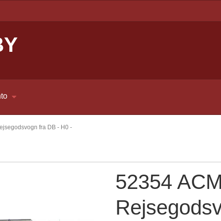
BY
to
segodsvogn fra DB - H0 -
52354 AC
Rejsegodsv