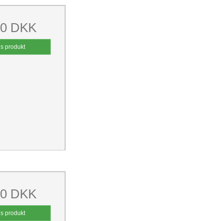
00 DKK
is produkt
00 DKK
is produkt