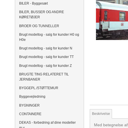
BILER - Byggesæt
BILER, BUSSER OG ANDRE
KØRETØJER
BROER OG TUNNELLER
Brugt modeltog - salg for kunder H0 og
H0e
Brugt modeltog - salg for kunder N
Brugt modeltog - salg for kunder TT
Brugt modeltog - salg for kunder Z
BRUGTE TING RELATERET TIL
JERNBANER
BYGGEPL./STØTTEMUR
Byggevejledning
BYGNINGER
Beskrivelse
CONTAINERE
DEKAS - forbedring af dine modeller
Med betegnelse af 
m.v.