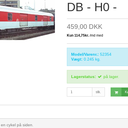
DB - H0 -
459,00 DKK
Model/Varenr.:
52354
Vægt:
0.245
kg.
Lagerstatus:
på lager.
stk.
K
en cykel på siden.