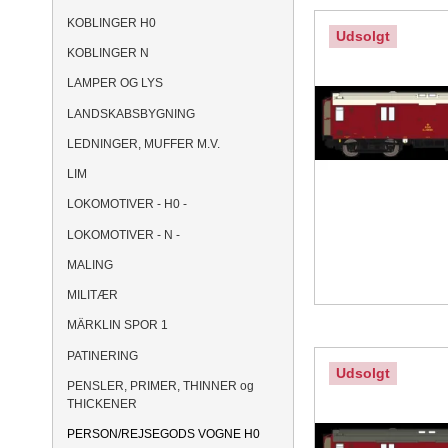
KOBLINGER H0
Udsolgt
KOBLINGER N
LAMPER OG LYS
LANDSKABSBYGNING
LEDNINGER, MUFFER M.V.
LIM
LOKOMOTIVER - H0 -
LOKOMOTIVER - N -
MALING
MILITÆR
MÄRKLIN SPOR 1
PATINERING
Udsolgt
PENSLER, PRIMER, THINNER og
THICKENER
PERSON/REJSEGODS VOGNE H0