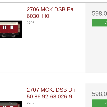
2706 MCK DSB Ea
598,
6030. H0
2706
V
2707 MCK. DSB Dh
598,
50 86 92-68 026-9
2707
V