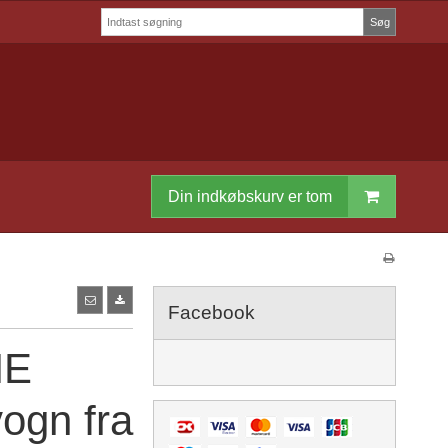
Søg
Din indkøbskurv er tom
Facebook
ME
ogn fra