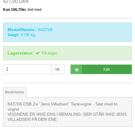
427,00 DKK
Model/Varenr.:
843708
Vægt:
0.08
kg.
Lagerstatus:
På lager
stk.
Køb
Beskrivelse
843708 DSB Ze "Jens Villadsen" Tankvogne - Sæt med to
vogne
VOGNENE ER IKKE ENS I BEMALING. DER STÅR IKKE JENS
VILLADSEN PÅ DEN ENE.