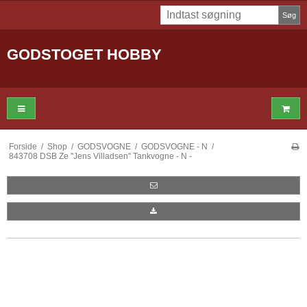
Søg
GODSTOGET HOBBY
Forside
/
Shop
/
GODSVOGNE
/
GODSVOGNE - N
/
843708 DSB Ze ''Jens Villadsen'' Tankvogne - N -