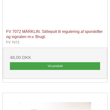
FV 7072 MÄRKLIN. Stillepult til regulering af sporskifter
og signalen m.v. Brugt.
FV 7072
48,00 DKK
Vis produkt