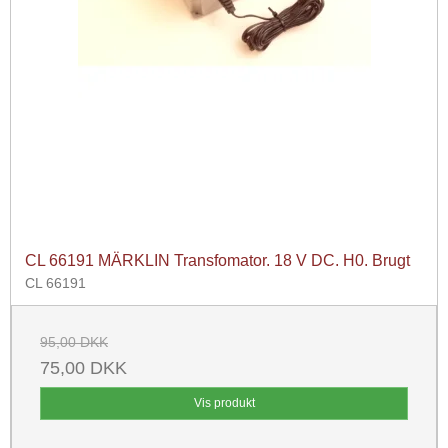
CL 66191 MÄRKLIN Transfomator. 18 V DC. H0. Brugt
CL 66191
95,00 DKK
75,00 DKK
Vis produkt