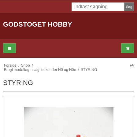
Søg
GODSTOGET HOBBY
Forside
/
Shop
/
Brugt modeltog - salg for kunder H0 og H0e
/
STYRING
STYRING