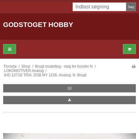
Søg
GODSTOGET HOBBY
Forside
/
Shop
/
Brugt modeltog - salg for kunder N
/
LOKOMOTIVER Analog
/
IHD 12718 TRIX. DSB MY 1106. Analog. N. Brugt