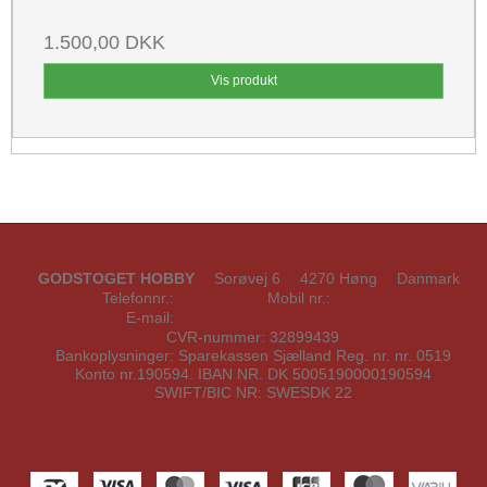
1.500,00 DKK
Vis produkt
GODSTOGET HOBBY
Sorøvej 6
4270 Høng
Danmark
Telefonnr.
:
42202070
Mobil nr.
:
42202070
E-mail
:
kontakt@godstoget-hobby.dk
CVR-nummer
:
32899439
Bankoplysninger
:
Sparekassen Sjælland Reg. nr. nr. 0519
Konto nr.190594. IBAN NR. DK 5005190000190594
SWIFT/BIC NR: SWESDK 22
Sitemap
Facebook