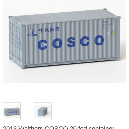
2013 Walthers COSCO 20 fod container