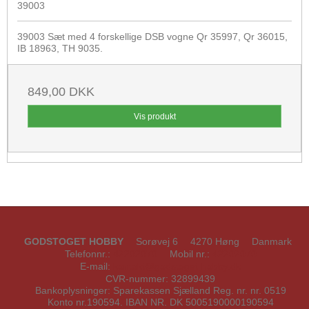
39003
39003 Sæt med 4 forskellige DSB vogne Qr 35997, Qr 36015,
IB 18963, TH 9035.
849,00 DKK
Vis produkt
GODSTOGET HOBBY
Sorøvej 6
4270 Høng
Danmark
Telefonnr.
:
42202070
Mobil nr.
:
42202070
E-mail
:
kontakt@godstoget-hobby.dk
CVR-nummer
:
32899439
Bankoplysninger
:
Sparekassen Sjælland Reg. nr. nr. 0519
Konto nr.190594. IBAN NR. DK 5005190000190594