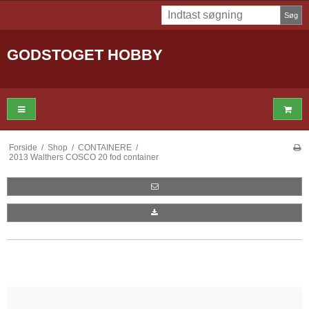
Søg
GODSTOGET HOBBY
Forside
/
Shop
/
CONTAINERE
/
2013 Walthers COSCO 20 fod container