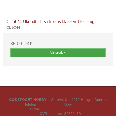
CL 5044 Ukendt. Hus i luksus klassen. H0. Brugt
CL 5044
85,00 DKK
Vis produkt
GODSTOGET HOBBY
Sorøvej 6
4270 Høng
Danmark
Telefonnr.
:
42202070
Mobil nr.
:
42202070
E-mail
:
kontakt@godstoget-hobby.dk
CVR-nummer
:
32899439