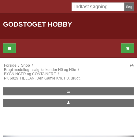
Søg
GODSTOGET HOBBY
Forside
/
Shop
/
Brugt modeltog - salg for kunder H0 og H0e
/
BYGNINGER og CONTAINERE
/
PK 6029. HELJAN. Den Gamle Kro. H0. Brugt.