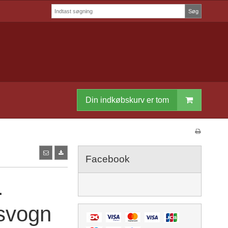
Søg
Din indkøbskurv er tom
Facebook
.
svogn