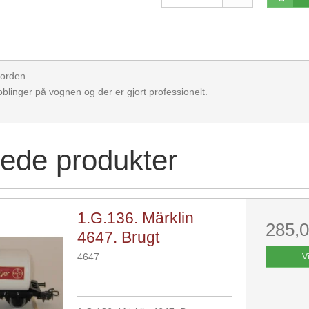
 orden.
oblinger på vognen og der er gjort professionelt.
rede produkter
1.G.136. Märklin
285,
4647. Brugt
4647
V