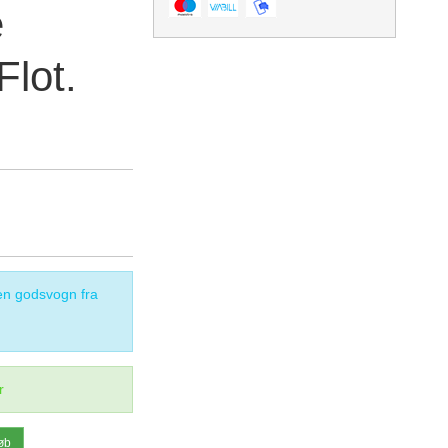
e
Flot.
n godsvogn fra
r
øb