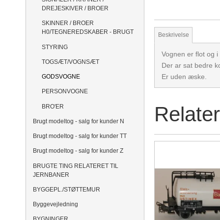
DREJESKIVER / BROER
SKINNER / BROER
H0/TEGNEREDSKABER - BRUGT
Beskrivelse
STYRING
Vognen er flot og i
TOGSÆT/VOGNSÆT
Der ar sat bedre k
Er uden æske.
GODSVOGNE
PERSONVOGNE
Relate
BRO'ER
Brugt modeltog - salg for kunder N
Brugt modeltog - salg for kunder TT
Brugt modeltog - salg for kunder Z
BRUGTE TING RELATERET TIL
JERNBANER
BYGGEPL./STØTTEMUR
Byggevejledning
BYGNINGER