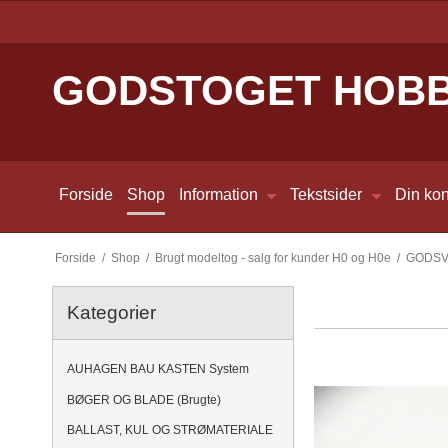
GODSTOGET HOB
Forside
Shop
Information
Tekstsider
Din kon
Forside
/
Shop
/
Brugt modeltog - salg for kunder H0 og H0e
/
GODS
Kategorier
AUHAGEN BAU KASTEN System
BØGER OG BLADE (Brugte)
BALLAST, KUL OG STRØMATERIALE