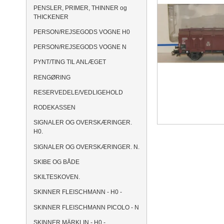
PENSLER, PRIMER, THINNER og
THICKENER
PERSON/REJSEGODS VOGNE H0
PERSON/REJSEGODS VOGNE N
PYNT/TING TIL ANLÆGET
RENGØRING
RESERVEDELE/VEDLIGEHOLD
RODEKASSEN
SIGNALER OG OVERSKÆRINGER.
H0.
SIGNALER OG OVERSKÆRINGER. N.
SKIBE OG BÅDE
SKILTESKOVEN.
SKINNER FLEISCHMANN - H0 -
SKINNER FLEISCHMANN PICOLO - N
SKINNER MÄRKLIN - H0 -