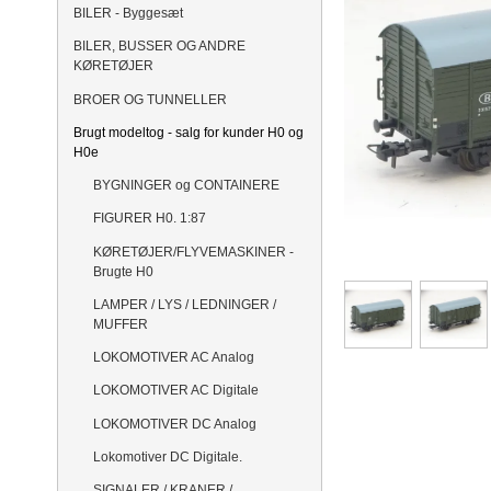
BILER - Byggesæt
BILER, BUSSER OG ANDRE
KØRETØJER
BROER OG TUNNELLER
Brugt modeltog - salg for kunder H0 og
H0e
BYGNINGER og CONTAINERE
FIGURER H0. 1:87
KØRETØJER/FLYVEMASKINER -
Brugte H0
LAMPER / LYS / LEDNINGER /
MUFFER
LOKOMOTIVER AC Analog
LOKOMOTIVER AC Digitale
LOKOMOTIVER DC Analog
Lokomotiver DC Digitale.
SIGNALER / KRANER /