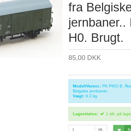
fra Belgisk
jernbaner.. 
H0. Brugt.
85,00 DKK
Model/Varenr.:
PK PIKO B. Åbe
Belgiske jernbaner..
Vægt:
0.2
kg.
Lagerstatus:
1
stk.
på lage
stk.
K