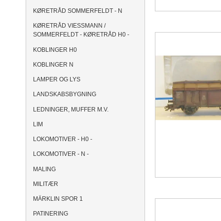
KØRETRÅD SOMMERFELDT - N
KØRETRÅD VIESSMANN /
SOMMERFELDT - KØRETRÅD H0 -
KOBLINGER H0
KOBLINGER N
LAMPER OG LYS
LANDSKABSBYGNING
LEDNINGER, MUFFER M.V.
LIM
LOKOMOTIVER - H0 -
LOKOMOTIVER - N -
MALING
MILITÆR
MÄRKLIN SPOR 1
PATINERING