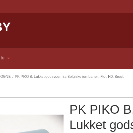
BY
to
VOGNE
/
PK PIKO B. Lukket godsvogn fra Belgiske jernbaner.. Flot. H0. Brugt.
PK PIKO B
Lukket god