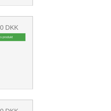
00 DKK
is produkt
00 DKK