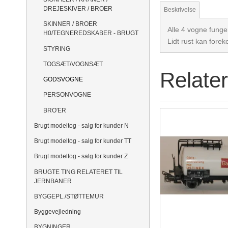
DREJESKIVER / BROER
Beskrivelse
SKINNER / BROER
Alle 4 vogne fung
H0/TEGNEREDSKABER - BRUGT
Lidt rust kan fore
STYRING
TOGSÆT/VOGNSÆT
Relate
GODSVOGNE
PERSONVOGNE
BRO'ER
Brugt modeltog - salg for kunder N
Brugt modeltog - salg for kunder TT
Brugt modeltog - salg for kunder Z
BRUGTE TING RELATERET TIL
JERNBANER
BYGGEPL./STØTTEMUR
Byggevejledning
BYGNINGER