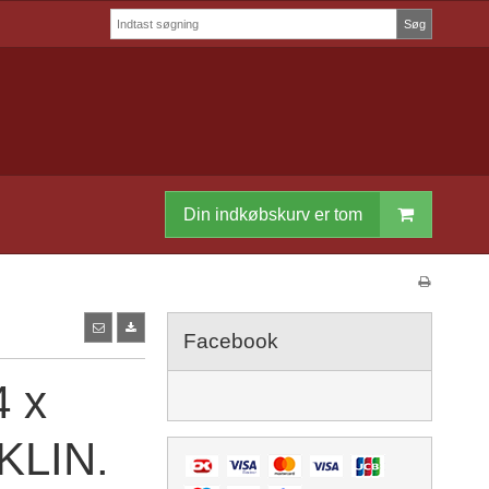
Søg
Din indkøbskurv er tom
Facebook
4 x
KLIN.