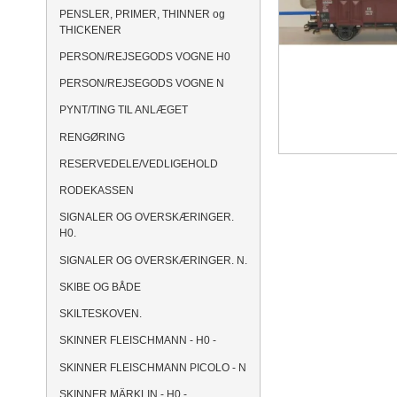
PENSLER, PRIMER, THINNER og
THICKENER
PERSON/REJSEGODS VOGNE H0
PERSON/REJSEGODS VOGNE N
PYNT/TING TIL ANLÆGET
RENGØRING
RESERVEDELE/VEDLIGEHOLD
RODEKASSEN
SIGNALER OG OVERSKÆRINGER.
H0.
SIGNALER OG OVERSKÆRINGER. N.
SKIBE OG BÅDE
SKILTESKOVEN.
SKINNER FLEISCHMANN - H0 -
SKINNER FLEISCHMANN PICOLO - N
SKINNER MÄRKLIN - H0 -