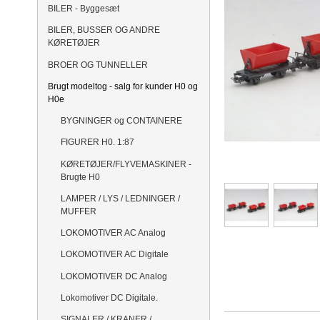
BILER - Byggesæt
BILER, BUSSER OG ANDRE
KØRETØJER
BROER OG TUNNELLER
Brugt modeltog - salg for kunder H0 og
H0e
BYGNINGER og CONTAINERE
FIGURER H0. 1:87
KØRETØJER/FLYVEMASKINER -
Brugte H0
LAMPER / LYS / LEDNINGER /
MUFFER
LOKOMOTIVER AC Analog
LOKOMOTIVER AC Digitale
LOKOMOTIVER DC Analog
Lokomotiver DC Digitale.
SIGNALER / KRANER /