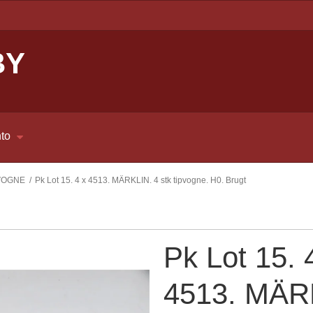
BY
to
VOGNE
/
Pk Lot 15. 4 x 4513. MÄRKLIN. 4 stk tipvogne. H0. Brugt
Pk Lot 15. 
4513. MÄR