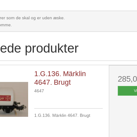
erer som de skal og er uden æske.
komme.
rede produkter
1.G.136. Märklin
285,
4647. Brugt
4647
V
1.G.136. Märklin 4647. Brugt