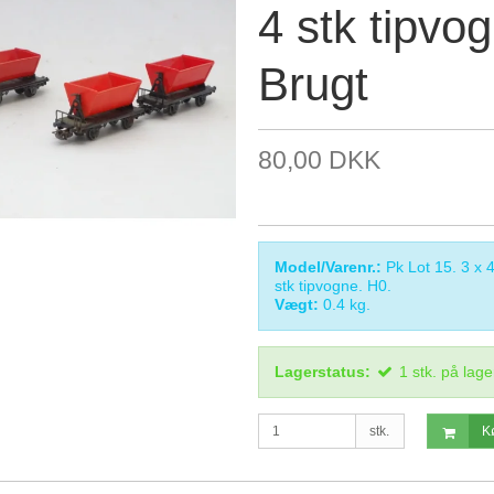
4 stk tipvo
Brugt
80,00 DKK
Model/Varenr.:
Pk Lot 15. 3 x
stk tipvogne. H0.
Vægt:
0.4
kg.
Lagerstatus:
1
stk.
på lage
stk.
K