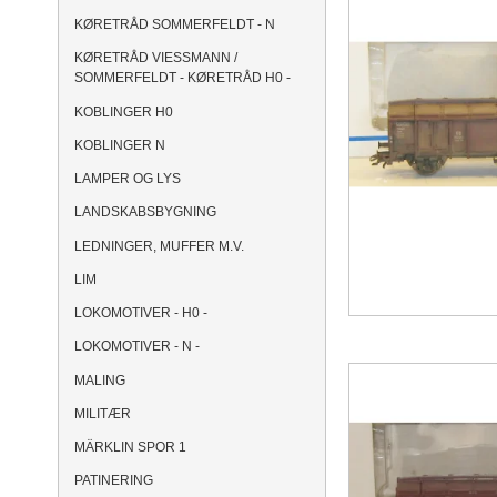
KØRETRÅD SOMMERFELDT - N
KØRETRÅD VIESSMANN /
SOMMERFELDT - KØRETRÅD H0 -
KOBLINGER H0
KOBLINGER N
LAMPER OG LYS
LANDSKABSBYGNING
LEDNINGER, MUFFER M.V.
LIM
LOKOMOTIVER - H0 -
LOKOMOTIVER - N -
MALING
MILITÆR
MÄRKLIN SPOR 1
PATINERING