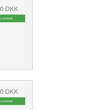
00 DKK
is produkt
00 DKK
is produkt