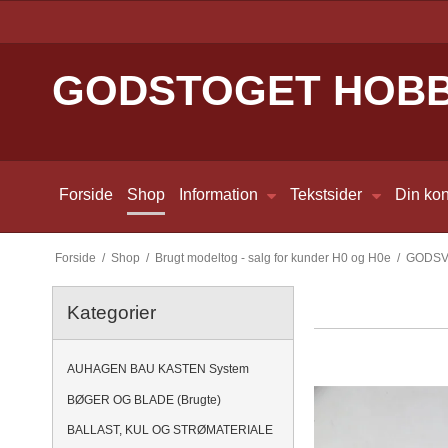
GODSTOGET HOB
Forside
Shop
Information
Tekstsider
Din kon
Forside
/
Shop
/
Brugt modeltog - salg for kunder H0 og H0e
/
GODS
Kategorier
AUHAGEN BAU KASTEN System
BØGER OG BLADE (Brugte)
BALLAST, KUL OG STRØMATERIALE