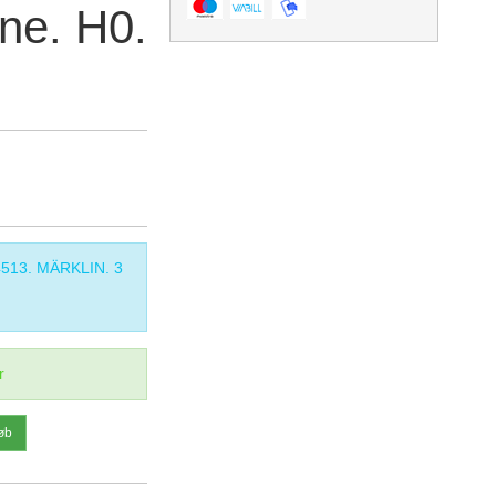
gne. H0.
 4513. MÄRKLIN. 3
r
øb