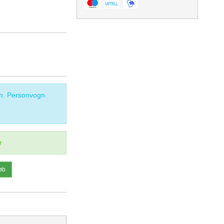
n. Personvogn.
r
øb