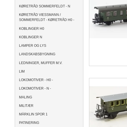
KØRETRÅD SOMMERFELDT - N
KØRETRÅD VIESSMANN /
SOMMERFELDT - KØRETRÅD H0 -
KOBLINGER H0
KOBLINGER N
LAMPER OG LYS
LANDSKABSBYGNING
LEDNINGER, MUFFER M.V.
LIM
LOKOMOTIVER - H0 -
LOKOMOTIVER - N -
MALING
MILITÆR
MÄRKLIN SPOR 1
PATINERING