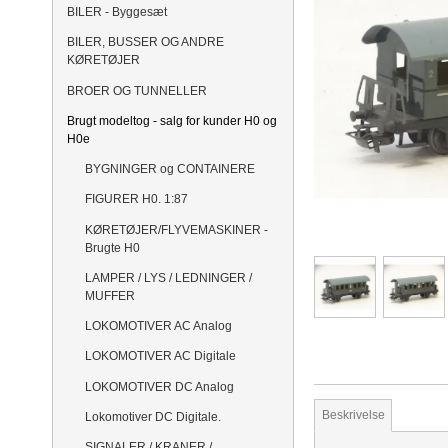
BILER - Byggesæt
BILER, BUSSER OG ANDRE
KØRETØJER
BROER OG TUNNELLER
Brugt modeltog - salg for kunder H0 og
H0e
BYGNINGER og CONTAINERE
FIGURER H0. 1:87
KØRETØJER/FLYVEMASKINER -
Brugte H0
LAMPER / LYS / LEDNINGER /
MUFFER
LOKOMOTIVER AC Analog
LOKOMOTIVER AC Digitale
LOKOMOTIVER DC Analog
Beskrivelse
Lokomotiver DC Digitale.
SIGNALER / KRANER /