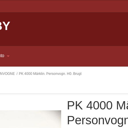
BY
to
ONVOGNE
/
PK 4000 Märklin. Personvogn. H0. Brugt
PK 4000 Mä
Personvogn