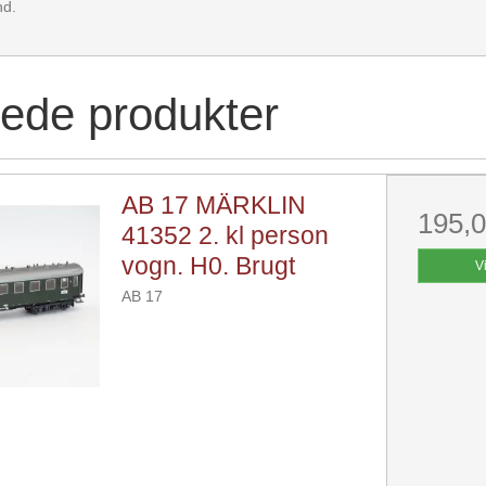
nd.
rede produkter
AB 17 MÄRKLIN
195,
41352 2. kl person
vogn. H0. Brugt
V
AB 17