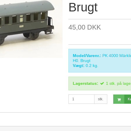
Brugt
45,00 DKK
Model/Varenr.:
PK 4000 Märkli
H0. Brugt
Vægt:
0.2
kg.
Lagerstatus:
1
stk.
på lage
stk.
K