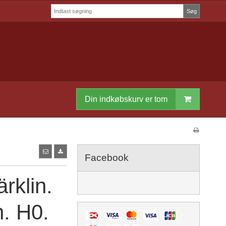
Søg
Din indkøbskurv er tom
Facebook
rklin.
. H0.