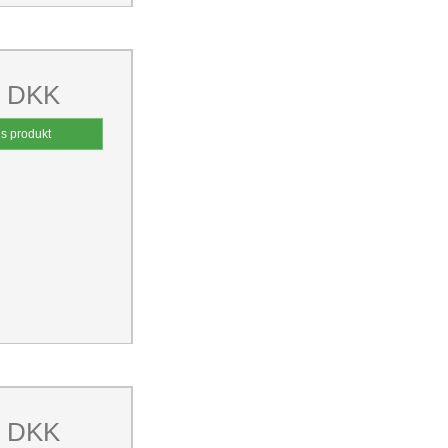
0 DKK
is produkt
0 DKK