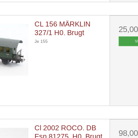
CL 156 MÄRKLIN
25,0
327/1 H0. Brugt
Je 155
V
Cl 2002 ROCO. DB
98,0
Esn 81275. H0. Brugt