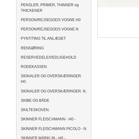
PENSLER, PRIMER, THINNER og
THICKENER
PERSON/REJSEGODS VOGNE H0
PERSON/REJSEGODS VOGNE N
PYNT/TING TIL ANLÆGET
RENGØRING
RESERVEDELE/VEDLIGEHOLD
RODEKASSEN
SIGNALER OG OVERSKÆRINGER.
H0.
SIGNALER OG OVERSKÆRINGER. N.
SKIBE OG BÅDE
SKILTESKOVEN.
SKINNER FLEISCHMANN - H0 -
SKINNER FLEISCHMANN PICOLO - N
SKINNER MÄRKLIN - H0 -