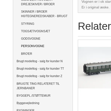
Vognen er i ok sta
DREJESKIVER / BROER
Er i original æske.
SKINNER / BROER
H0/TEGNEREDSKABER - BRUGT
Relate
STYRING
TOGSÆT/VOGNSÆT
GODSVOGNE
PERSONVOGNE
BRO'ER
Brugt modeltog - salg for kunder N
Brugt modeltog - salg for kunder TT
Brugt modeltog - salg for kunder Z
BRUGTE TING RELATERET TIL
JERNBANER
BYGGEPL./STØTTEMUR
Byggevejledning
BYGNINGER