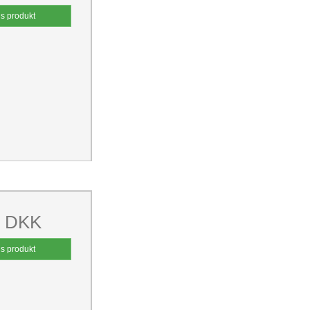
is produkt
0 DKK
is produkt