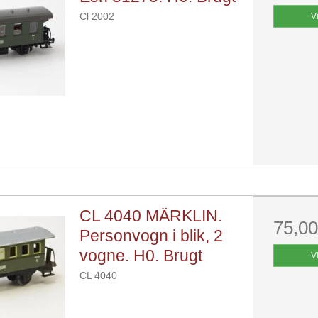
Cl 2002
V
CL 4040 MÄRKLIN.
75,0
Personvogn i blik, 2
vogne. H0. Brugt
V
CL 4040